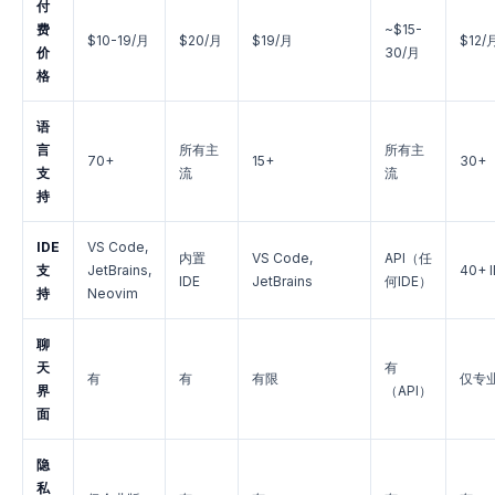
付
费
~$15-
$10-19/月
$20/月
$19/月
$12/
价
30/月
格
语
言
所有主
所有主
70+
15+
30+
支
流
流
持
IDE
VS Code,
内置
VS Code,
API（任
支
JetBrains,
40+ 
IDE
JetBrains
何IDE）
持
Neovim
聊
天
有
有
有
有限
仅专
界
（API）
面
隐
私