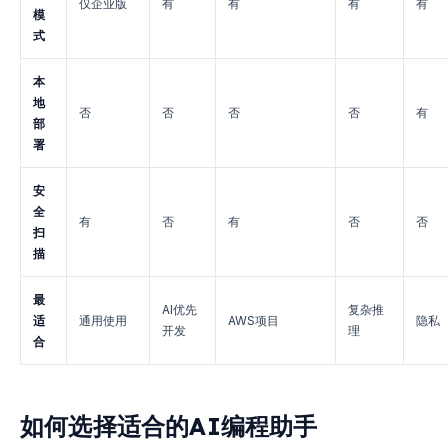
仅企业版
有
有
有
有
模
式
本
地
否
否
否
否
有
部
署
安
全
有
否
有
否
否
扫
描
最
AI优先
复杂推
适
通用使用
AWS项目
隐私
开发
理
合
如何选择适合的AI编程助手