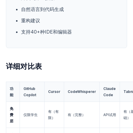
自然语言到代码生成
重构建议
支持40+种IDE和编辑器
详细对比表
功
GitHub
Claude
Cursor
CodeWhisperer
Tabn
能
Copilot
Code
免
有（有
有（
费
仅限学生
有（完整）
API试用
限）
础）
层