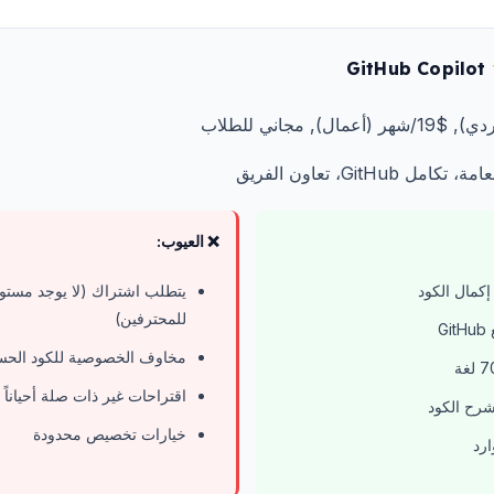
GitHub Copilot
مل GitHub، تعاون الفريق
❌ العيوب:
إكمال الكود
يتطلب اشتراك (لا يوجد مستو
للمحترفين)
G
مخاوف الخصوصية للكود الح
اقتراحات غير ذات صلة أحياناً
رح الكود
خيارات تخصيص محدودة
ارد