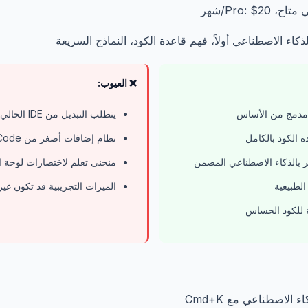
Pro: $2/شهر
ذكاء الاصطناعي أولاً، فهم قاعدة الكود، النماذج السريعة
❌ العيوب:
مدمج من الأساس
يتطلب التبديل من IDE الحالي
 الكود بالكامل
نظام إضافات أصغر من VS Code
منحنى تعلم لاختصارات لوحة ال
 الطبيعية
الميزات التجريبية قد تكون غي
للكود الحساس
ء الاصطناعي مع Cmd+K