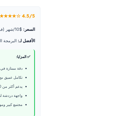
★★★★☆ 4.5/5
السعر:
$10/شهر (فردي), $19/شهر (أعمال), مجاني للطلاب
الأفضل لـ:
البرمجة العامة، تكا
✅ المزايا:
دقة ممتازة في 
تكامل عميق مع itHub
يدعم أكثر من 70 لغة
واجهة دردشة لش
مجتمع كبير ومو