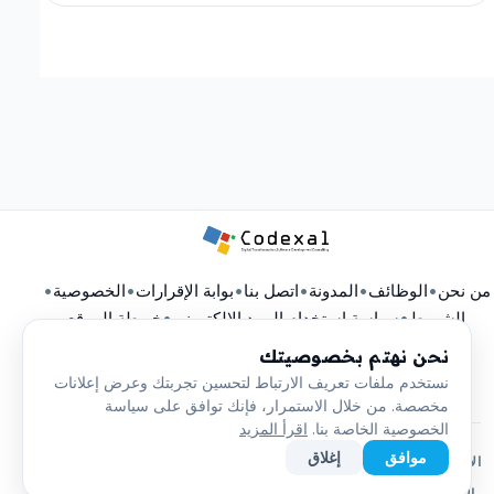
من نحن
•
الوظائف
•
المدونة
•
اتصل بنا
•
بوابة الإقرارات
•
الخصوصية
•
الشروط
•
سياسة استخدام البريد الإلكتروني
•
خريطة الموقع
نحن نهتم بخصوصيتك
نستخدم ملفات تعريف الارتباط لتحسين تجربتك وعرض إعلانات
مخصصة. من خلال الاستمرار، فإنك توافق على سياسة
الخصوصية الخاصة بنا.
اقرأ المزيد
موافق
إغلاق
شهادة تسجيل الشركة
عضوية غرفة تجارة عمّان
الاعتمادات
الدفع الآمن
© 2026 Codexal. جميع الحقوق محفوظة.